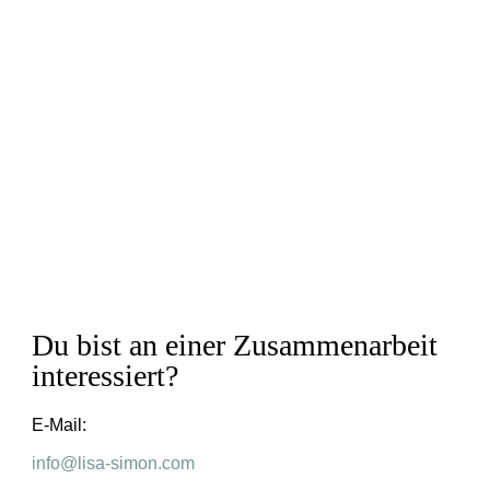
Führungskraft brauchst - damit du gelassen, entspannt
und selbstsicher führen kannst.
Und deine Stärken voll leben kannst.
Jetzt kennenlernen
Ich freu mich auf
Dich!
Du bist an einer Zusammenarbeit
interessiert?
E-Mail:
info@lisa-simon.com