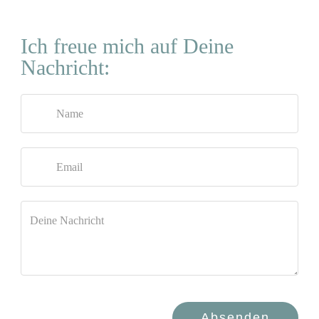
Ich freue mich auf Deine
Nachricht:
Ich durfte Lisa als Life Coach und Yogalehrerin
kennenlernen und bin ein großer Lisa-Fan. Sie ist
sehr verstädnnisvoll, hat immer ein offenes Ohr und
ihre Yogastunden sind die perfekte Mischung aus
Anstrengung, Entspannung und Spirtualität. Ich
kann ihre Yogastunden sowie das Coaching sehr
empfehlen.
-
-
Katharina
Absenden