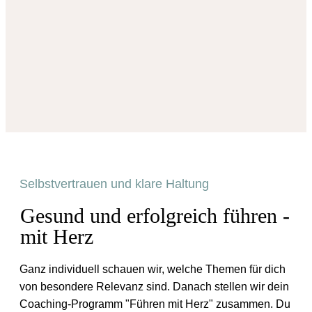
es bei feinfühlige Führungskräften wirklich
ankommt.
Neben den klassischem Führungswissen
brauchen wir spezielle Tools und Wissen für
unsere Selbstführung, für Abgrenzung, für
Konfliktsituationen - auch damit wir nicht
ausbrennen.
Und wenn wir das haben, dann sind wir ganz
wunderbare Führungskräfte. Und ich bin fest
Selbstvertrauen und klare Haltung
davon überzeugt, dass wir mehr empathische,
feinfühlige Führungskräfte benötigen.
Gesund und erfolgreich führen -
mit Herz
Ganz individuell schauen wir, welche Themen für dich
von besondere Relevanz sind. Danach stellen wir dein
Coaching-Programm "Führen mit Herz" zusammen. Du