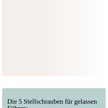
Programm "Führen mit Herz" entwickelt. Damit kannst
du:
Energie zurückgewinnen:
Lerne, wo du bewusst
aufladen kannst.
Zeit für dich schaffen:
Effektives Zeitmanagement
ohne Schuldgefühle.
Stärke finden:
Strategien, um auch in stressigen
Situationen gelassen zu bleiben.
Leichtigkeit spüren:
Deine Aufgaben klar
priorisieren und delegieren.
Freude erleben:
Authentische Führung, die zu dir
passt.
Die 5 Stellschrauben für gelassen