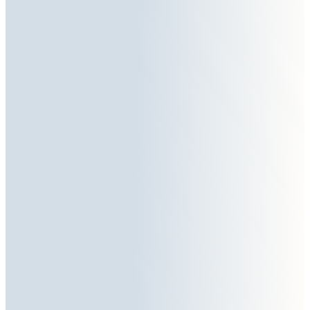
Stellen Sie sich vor, wie Sie
selbstbewusst und gelassen mit
jedem Kunden umgehen können!
Was wäre, wenn Sie mit Leichtigkeit und einem
Lächeln in jedes Gespräch gehen könnten? Mit den
erlernten Werkzeugen werden Sie nicht nur eigene
Unsicherheiten überwinden, sondern auch Ihr Team
stärken. Sie werden in der Lage sein, eine positive
Gesprächsatmosphäre zu schaffen, in der Kreativität
und Vertrauen gedeihen können. Entdecken Sie, wie
Sie und Ihr Team schwierige Situationen mit
Souveränität meistern und dabei die Beziehung zu