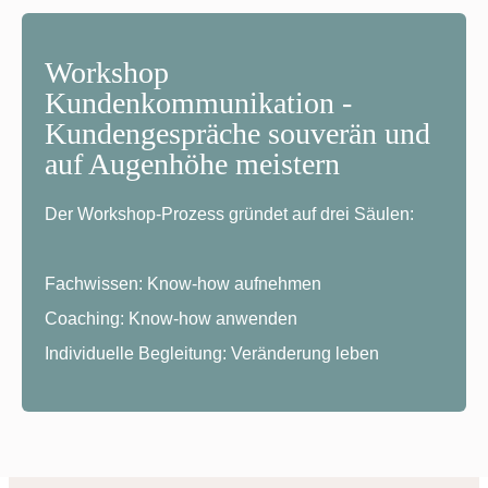
demonstrieren.
Workshop
Kundenkommunikation -
Kundengespräche souverän und
auf Augenhöhe meistern
Der Workshop-Prozess gründet auf drei Säulen:
Fachwissen:
Know-how aufnehmen
Coaching:
Know-how anwenden
Kundenkommunikation
Individuelle Begleitung:
Veränderung leben
für Soloselbstständige
Individuelle Lösungen für
Soloselbständige