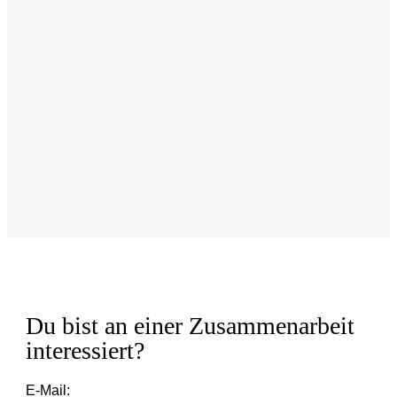
Im Coaching und in der Mitarbeiterführung ist Empathie
und Kommunikation gefragt. Als
Kommunikationsexpertin ist es für mich
selbstverständlich sich in andere Zielgruppen und ihre
Beweggründe hineinzudenken, um so passende
Lösungsstrategien zu finden und neue Blickwinkel zu
erschließen.
Du bist an einer Zusammenarbeit
interessiert?
E-Mail: