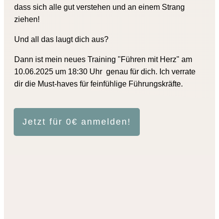
dass sich alle gut verstehen und an einem Strang
ziehen!
Und all das laugt dich aus?
Dann ist mein neues Training
"Führen mit Herz" am
10.06.2025 um 18:30 Uhr
genau für dich. Ich verrate
Führung kann echt
dir die Must-haves für feinfühlige Führungskräfte.
anstrengend sein...
Jetzt für 0€ anmelden!
Hi, ich bin
Lisa, Coach für Hochsensibilität
. Ich bin
auch feinfühlig und empathisch und war selbst lange in
einer Führungsposition.
Ich weiß,
wie anstrengend und auslaugend das sein
kann
, wenn du alles gibst, alles richtig machen und
Herausforderungen selbstbewusst begegnen willst -
aber
dich dabei selbst komplett außer acht lässt und